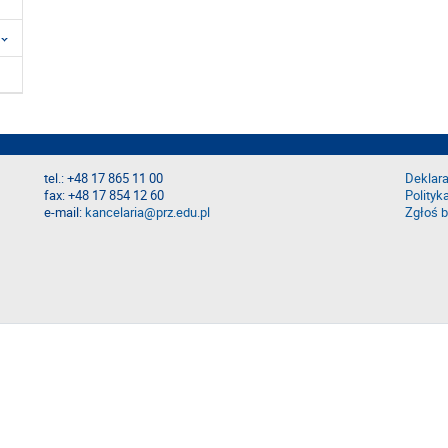
tel.: +48 17 865 11 00
Deklara
fax: +48 17 854 12 60
Polityk
e-mail:
kancelaria@prz.edu.pl
Zgłoś b