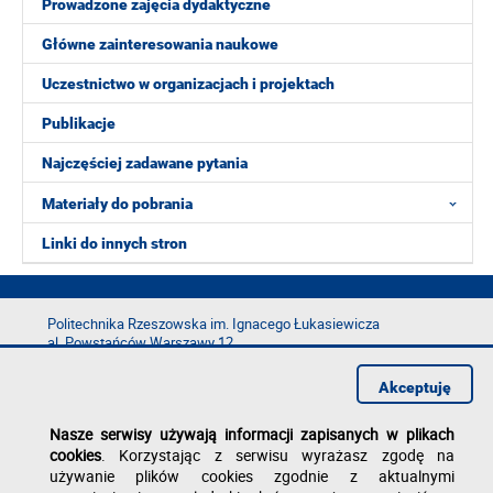
Prowadzone zajęcia dydaktyczne
Główne zainteresowania naukowe
Uczestnictwo w organizacjach i projektach
Publikacje
Najczęściej zadawane pytania
Materiały do pobrania
Linki do innych stron
Politechnika Rzeszowska im. Ignacego Łukasiewicza
al. Powstańców Warszawy 12
35-029 Rzeszów
Akceptuję
tel.: +48 17 865 11 00
fax: +48 17 854 12 60
Nasze serwisy używają informacji zapisanych w plikach
e-mail:
kancelaria@prz.edu.pl
cookies
. Korzystając z serwisu wyrażasz zgodę na
Deklaracja dostępności
używanie plików cookies zgodnie z aktualnymi
Polityka prywatności