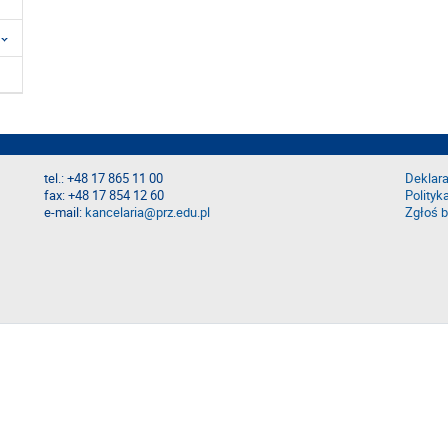
tel.: +48 17 865 11 00
Deklara
fax: +48 17 854 12 60
Polityk
e-mail:
kancelaria@prz.edu.pl
Zgłoś b